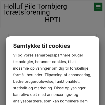
Holluf Pile Tornbjerg
Idrætsforening
HPTI
Udmelding
Samtykke til cookies
Vi og vores samarbejdspartnere bruger
Ved udmeldelse foretages kontakt til:
teknologier, herunder cookies, til at
Badminton
indsamle oplysninger om dig til forskellige
Hans Jørgen Kyster, hajkys@hotmail.com
formål, herunder: Tilpasning af annoncering,
bedre brugeroplevelse, funktionalitet,
Fodbold
Carlo Vajhøj, carlo@vajhoj.dk
statistik og marketing. Disse oplysninger
kan blive delt med annoncerings- og
Gymnastik
Susanne Buch,
gymnastik@hpti.dk
analysepartnere, som kan kombinere dem