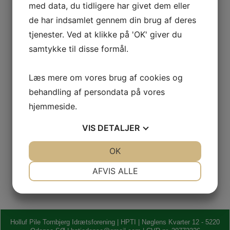
med data, du tidligere har givet dem eller
Rugby
Frederik Pryds,
rugby@hpti.dk
de har indsamlet gennem din brug af deres
tjenester. Ved at klikke på 'OK' giver du
Tennis
Nina Mujagic
,
Nina1702@live.dk
samtykke til disse formål.
Læs mere om vores brug af cookies og
behandling af persondata på vores
Bliv medlem
hjemmeside.
VIS
DETALJER
Skriv til os
JA
NEJ
OK
JA
NEJ
Bliv medlem
NØDVENDIGE
PRÆFERENCER
AFVIS ALLE
JA
NEJ
JA
NEJ
MARKETING
STATISTIK
Holluf Pile Tornbjerg Idrætsforening | HPTI | Nøglens Kvarter 12 - 5220