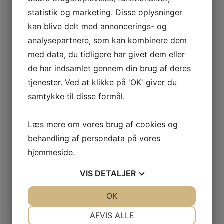
statistik og marketing. Disse oplysninger
Tryk ind på
Tryk ind på
Vælg en tid
kan blive delt med annoncerings- og
Kalender
Bookinger
analysepartnere, som kan kombinere dem
med data, du tidligere har givet dem eller
de har indsamlet gennem din brug af deres
tjenester. Ved at klikke på 'OK' giver du
samtykke til disse formål.
Læs mere om vores brug af cookies og
behandling af persondata på vores
hjemmeside.
VIS
DETALJER
Bliv medlem
JA
NEJ
OK
JA
NEJ
NØDVENDIGE
PRÆFERENCER
AFVIS ALLE