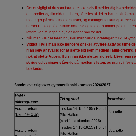
Det er vigtigt at du som forældre ikke selv tilmelder dig børnehold
du opretter og tilmelder dit barn, således at det er barnets informati
modtager på vores medlemslister, og kontingentet kun opkræves f
barnet.Husk også at skrive adresse og telefonnummer på din egen p
lettere kan få fat på dig, hvis der behov for det.
Når man vælger forening, skal man vælge foreningen "HPTI-Gymna
Vigtigt! Hvis man ikke længere ønsker at være aktiv og tilmelde 
man selv ansvarlig for at slette sig som medlem i MinForening. 
nok at slette Appen. Hvis man ikke sletter sig selv, bliver ens n
øvrige oplysninger stående på medlemslisten, og man vil fortsat 
beskeder.
Samlet oversigt over gymnastikhold - sæson 2026/2027
Hold /
Tid og sted
Instruktør
aldersgruppe
Forældre/barn
Tirsdag 16.15-17.05 i Holluf
Jeanette
(børn 1½-3 år)
Pile-Hallen
(start 1. september 2026)
Tirsdag 17.15-18.15 i Holluf
Forældre/barn
Jeanette
Pile-Hallen