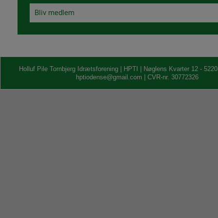
Bliv medlem
Holluf Pile Tornbjerg Idrætsforening | HPTI | Nøglens Kvarter 12 - 52
hptiodense@gmail.com | CVR-nr. 30772326