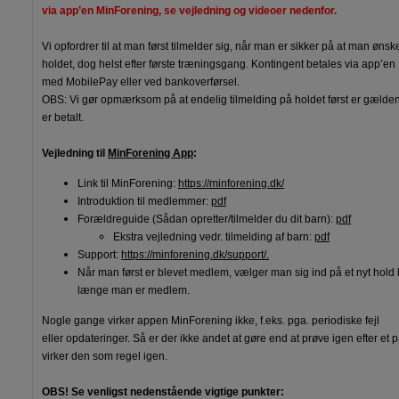
via app’en MinForening, se vejledning og videoer nedenfor.
Vi opfordrer til at man først tilmelder sig, når man er sikker på at man ønsk
holdet, dog helst efter første træningsgang. Kontingent betales via app’e
med MobilePay eller ved bankoverførsel.
OBS: Vi gør opmærksom på at endelig tilmelding på holdet først er gælde
er betalt.
Vejledning til
MinForening App
:
Link til MinForening:
https://minforening.dk/
Introduktion til medlemmer:
pdf
Forældreguide (Sådan opretter/tilmelder du dit barn):
pdf
Ekstra vejledning vedr. tilmelding af barn:
pdf
Support:
https://minforening.dk/support/.
Når man først er blevet medlem, vælger man sig ind på et nyt hold h
længe man er medlem.
Nogle gange virker appen MinForening ikke, f.eks. pga. periodiske fejl
eller opdateringer. Så er der ikke andet at gøre end at prøve igen efter et 
virker den som regel igen.
OBS! Se venligst nedenstående vigtige punkter: