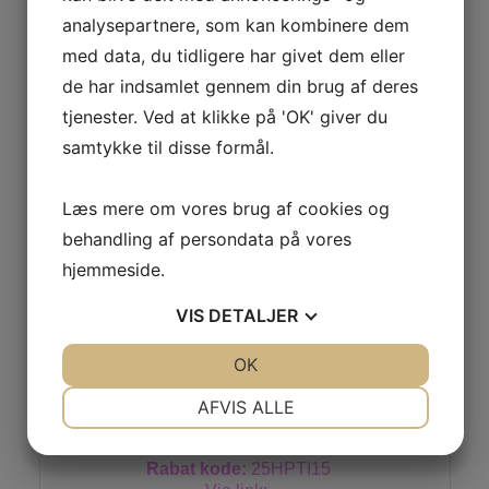
Her kan du købe vores klubbluse m.logo
analysepartnere, som kan kombinere dem
200kr, normalpris 299kr
med data, du tidligere har givet dem eller
For ungdomsmedlemmer gives der yderligere et
tilskud på 100kr
de har indsamlet gennem din brug af deres
tjenester. Ved at klikke på 'OK' giver du
RSL tilbyder også anden beklædning & udstyr til
samtykke til disse formål.
fordelagtige priser.
Se vejledning køb RSL
Læs mere om vores brug af cookies og
----------------
Opstrengning af
behandling af persondata på vores
ketcher-----------------
Vi anbefaler BAO-Shop Godthåbsgade 4, 5000
hjemmeside.
Odense C
Odense Badminton Klub
VIS
DETALJER
Åbningstider alle hverdage 1515-2015
Pris: 125 kr.
JA
NEJ
OK
JA
NEJ
NØDVENDIGE
PRÆFERENCER
AFVIS ALLE
Flying super kids
JA
NEJ
JA
NEJ
Rabat kode:
25HPTI15
MARKETING
STATISTIK