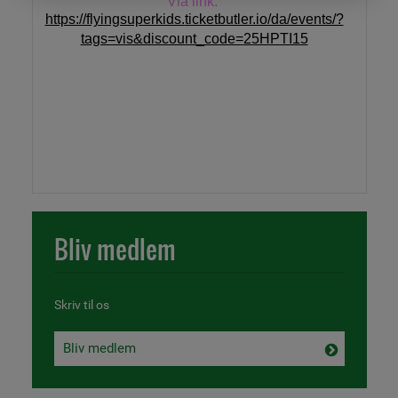
Via link:
https://flyingsuperkids.
ticketbutler.io/da/events/?
tags=vis&discount_code=
25HPTI15
Bliv medlem
Skriv til os
Bliv medlem