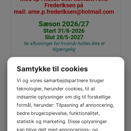
Frederiksen på
mail
:
arne.p.frederiksen@hotmail.com
Sæson 2026/27
Start 31/8-2026
Slut 28/5-2027
Se aflysninger for hvornår hallen ikke er
tilgængelig
--------------------------Fjerbolde
------
Samtykke til cookies
---------------------
RSL Tourney No. 4 til 195 kr per rør
Vi og vores samarbejdspartnere bruger
For bestilling kontakt Bjarne Møller på
teknologier, herunder cookies, til at
bmoller56@gmail.com
indsamle oplysninger om dig til forskellige
RSL Tourney No.4 er den mest solgte
formål, herunder: Tilpasning af annoncering,
træningsbold i Europa
bedre brugeroplevelse, funktionalitet,
statistik og marketing. Disse oplysninger
---------
Husk vi har en indkøbsaftale
med RSL
---------
kan blive delt med annoncerings- og