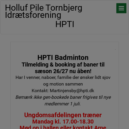
Holluf Pile Tornbjerg
Idrætsforening
HPTI
HPTI Badminton
Tilmelding & booking af baner til
sæson 26/27 nu åben!
Har I venner, naboer, familie der ønsker lidt sjov
og motion sammen
Kontakt: Martinjensby@hpti.dk
Bemærk ikke gen-bookede baner frigives til nye
medlemmer 1 juli.
Ungdomsafdelingen træner
Mandag kl. 17.00-18.30
Mød op i hallen eller kontakt Arne