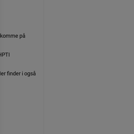
rn komme på
HPTI
er finder i også