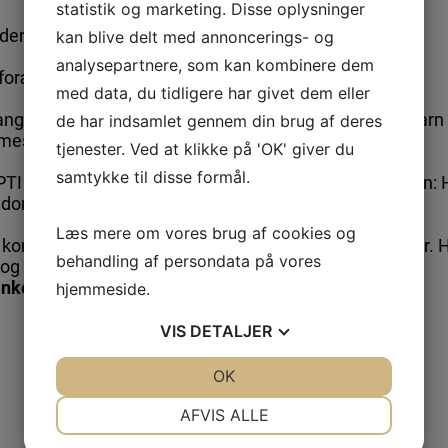
statistik og marketing. Disse oplysninger
lder:____________________________________
kan blive delt med annoncerings- og
analysepartnere, som kan kombinere dem
 forælder:_______________________________
med data, du tidligere har givet dem eller
rangementer evt. med nævnelse af fornavn på vores ba
de har indsamlet gennem din brug af deres
eside: ja:___ nej:___
tjenester. Ved at klikke på 'OK' giver du
samtykke til disse formål.
PTI hjemmeside:
www.HPTI.dk
eller Facebook gruppen: 
gdom
Læs mere om vores brug af cookies og
 komme opdateringer på evt. ændringer i træningstider. H
behandling af persondata på vores
n og den øvrige bestyrelse.
nket printes og afleveres til træneren
hjemmeside.
VIS
DETALJER
JA
NEJ
OK
JA
NEJ
NØDVENDIGE
PRÆFERENCER
AFVIS ALLE
JA
NEJ
JA
NEJ