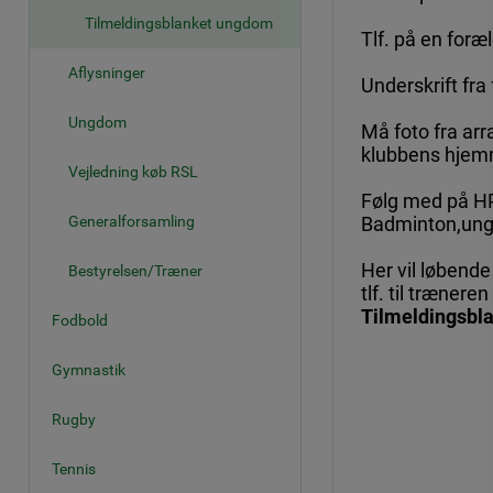
Tilmeldingsblanket ungdom
Tlf. på en foræ
Aflysninger
Underskrift fra
Ungdom
Må foto fra ar
klubbens hjemm
Vejledning køb RSL
Følg med på H
Generalforsamling
Badminton,un
Her vil løbende
Bestyrelsen/Træner
tlf. til trænere
Tilmeldingsbla
Fodbold
Gymnastik
Rugby
Tennis