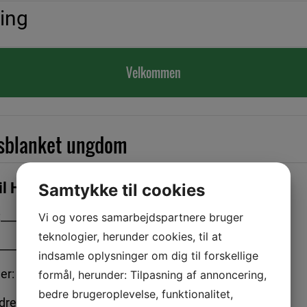
ning
Velkommen
gsblanket ungdom
til HPTI Badminton – Ungdomsafdelingen
Samtykke til cookies
:_______________________________________
Vi og vores samarbejdspartnere bruger
teknologier, herunder cookies, til at
_________________________________________
indsamle oplysninger om dig til forskellige
er: __________________________________
formål, herunder: Tilpasning af annoncering,
bedre brugeroplevelse, funktionalitet,
dre:____________________________________