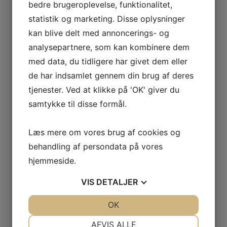
bedre brugeroplevelse, funktionalitet,
U10: Tirsdag og Torsdag kl. 16.30 - 18.00
statistik og marketing. Disse oplysninger
U12: Mandag 17-18.30, Tirsdag 17.30 - 19.00. Fredag kl.
17.00 - 18.00
kan blive delt med annoncerings- og
analysepartnere, som kan kombinere dem
Ungdomshold:
med data, du tidligere har givet dem eller
U13/U14: Tirsdag og Torsdag kl. 17.15 - 18.45. Træner i
de har indsamlet gennem din brug af deres
Fraugde tirsdag.
U15: Mandag og Onsdag kl. 17.00 - 18.30
tjenester. Ved at klikke på 'OK' giver du
samtykke til disse formål.
Voksenhold:
Senior: Tirsdag og torsdag kl. 18.30 - 20.00. Træner i
Læs mere om vores brug af cookies og
Fraugde tirsdag.
behandling af persondata på vores
Masters: Søndag kl. 10.30 - 12.00
hjemmeside.
/redigeret 16.04.26
VIS
DETALJER
JA
NEJ
OK
JA
NEJ
Bliv medlem
NØDVENDIGE
PRÆFERENCER
AFVIS ALLE