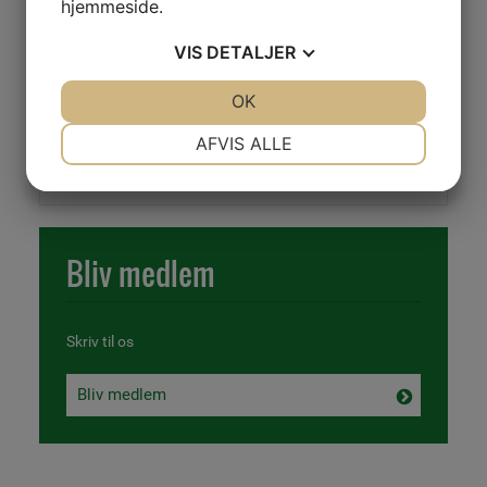
hjemmeside.
Pris ved tilmelding 1. januar-30. april: 300 kr., som betales via
netbank på
reg.nr
. 4703, kto. 3595075580. Husk at skrive
VIS
DETALJER
deltagernavn på.
JA
NEJ
OK
JA
NEJ
Yderligere oplysninger, se
her
.
NØDVENDIGE
PRÆFERENCER
AFVIS ALLE
Gå til forside
JA
NEJ
JA
NEJ
MARKETING
STATISTIK
Bliv medlem
Skriv til os
Bliv medlem