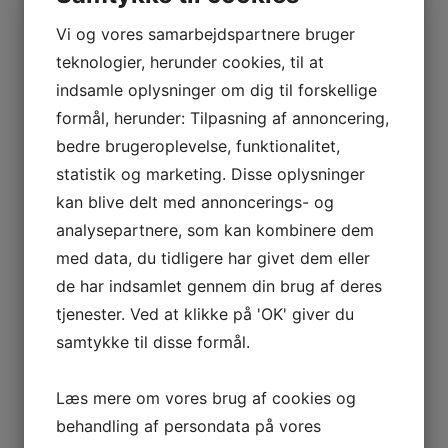
Der vil blive taget hensyn til det enkelte barns niveau, som vil
Vi og vores samarbejdspartnere bruger
blive udfordret.
teknologier, herunder cookies, til at
Hvad indholdet og strukturen er, er endnu ikke fastlagt, så hvis
indsamle oplysninger om dig til forskellige
det vækker bare en lille interesse, så kom med i Facebook-
formål, herunder: Tilpasning af annoncering,
gruppen: "Bevægelsesglæde HPTI" hvor du kan være med til at
sætte dit præg.
bedre brugeroplevelse, funktionalitet,
statistik og marketing. Disse oplysninger
Du kender måske Rikke fra et tidligere dansehold i foreningen.
kan blive delt med annoncerings- og
Rikke er 30 år og uddannet pædagog med valgfaget
sundhedsfremme og bevægelse. Hun elsker at bevæge sig og
analysepartnere, som kan kombinere dem
har gået til springgymnastik og dans det meste af sit liv.
med data, du tidligere har givet dem eller
Maks. 15 børn.
de har indsamlet gennem din brug af deres
tjenester. Ved at klikke på 'OK' giver du
Instruktør: Rikke Jensen
samtykke til disse formål.
Kontaktperson: Jeanette Müller, tlf. 4223 1449.
Læs mere om vores brug af cookies og
Tid og sted: Mandag 16.20-17.20 i UngOdenses tumlesal.
behandling af persondata på vores
Pris for hele sæsonen: 500 kr.